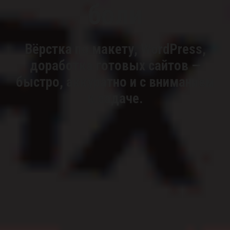
боли
Вёрстка по макету, WordPress,
доработка готовых сайтов —
быстро, аккуратно и с вниманием
к задаче.